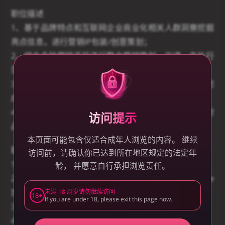
职位描述
1、基于品牌特点和互联网企业商业化相关人群洞察挖掘
亮点信息，进行营销IP包装/创意策划；
2、组合多种营销手段进行整合营销策划、沟通、各执行
落地，辅助品牌知名度和美誉度提升；
3、调动匹配品牌调性，campaign特点的传播资源，完
成传播规划和执行落地，辅助营销信息高效曝光触达；
4、负责品牌基础建设，协助处理品牌危机公关舆情，对
访问提示
品牌健康度进行常规监控管理。
本页面可能包含仅适合成年人浏览的内容。 继续
职位要求
访问前，请确认你已达到所在地区规定的法定年
1、传媒/广告/新闻相关专业优先；
龄， 并愿意自行承担浏览责任。
2、2年以上品牌营销经验，负责/深度参与业内成功case
加分；
未满 18 周岁请勿继续访问
18+
If you are under 18, please exit this page now.
3、内容敏感度高，关注营销热点；
4、学习能力强，深入思考，主动复盘。